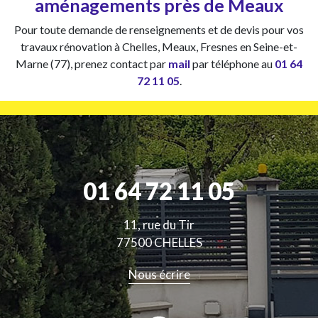
aménagements près de Meaux
Pour toute demande de renseignements et de devis pour vos
travaux rénovation à Chelles, Meaux, Fresnes en Seine-et-
Marne (77), prenez contact par
mail
par téléphone au
01 64
72 11 05
.
01 64 72 11 05
11, rue du Tir
77500 CHELLES
Nous écrire