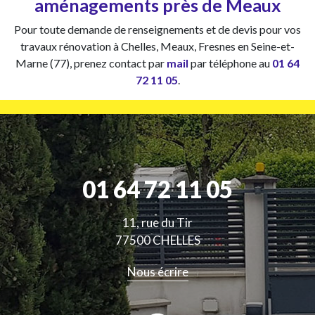
aménagements près de Meaux
Pour toute demande de renseignements et de devis pour vos
travaux rénovation à Chelles, Meaux, Fresnes en Seine-et-
Marne (77), prenez contact par
mail
par téléphone au
01 64
72 11 05
.
01 64 72 11 05
11, rue du Tir
77500 CHELLES
Nous écrire