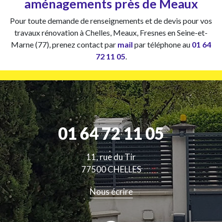
aménagements près de Meaux
Pour toute demande de renseignements et de devis pour vos
travaux rénovation à Chelles, Meaux, Fresnes en Seine-et-
Marne (77), prenez contact par
mail
par téléphone au
01 64
72 11 05
.
01 64 72 11 05
11, rue du Tir
77500 CHELLES
Nous écrire